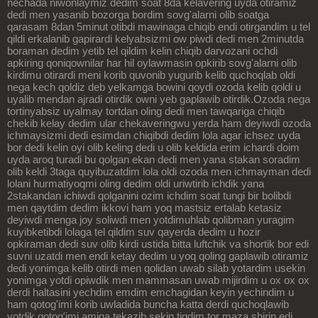
nechada niwonlaymiz dedim soat 8da kelavering uyda otiramiz
dedi men yasanib bozorga bordim sovg'alarni olib soatga
qarasam 8dan 5minut otibdi mawinaga chiqib endi otirgandim u tel
qildi erkalanib gapirardi kelyabsizmi ow piwdi dedi men 2minutda
boraman dedim yetib tel qildim kelin chiqib darvozani ochdi
apkiring qoniqownilar har hil oylawmasin opkirib sovg'alarni olib
kirdimu otirardi meni korib quvonib yugurib kelib quchoqlab oldi
nega kech qoldiz deb yelkamga bowini qoydi ozoda kelib qoldi u
uyalib mendan ajradi otirdik owni yeb gaplawib otirdik.Ozoda nega
tortinyabsiz uyalmay tortdan oling dedi men tawqariga chiqib
chekib kelay dedim ular chekaveringwu yerda ham deyiwdi ozoda
ichmaysizmi dedi esimdan chiqibdi dedim lola agar ichsez uyda
bor dedi kelin oyi olib keling dedi u olib keldida erim ichardi doim
uyda aroq turadi bu qolgan ekan dedi men yana stakan soradim
olib keldi 3taga quyibuzatdim lola oldi ozoda men ichmayman dedi
lolani hurmatiyoqmi oling dedim oldi uriwtirib ichdik yana
2stakandan ichiwdi qolganini ozim ichdim soat tungi bir bolibdi
men qaytdim dedim ikkovi ham yoq mastsiz ertalab ketasiz
deyiwdi menga joy soliwdi men yotdimuhlab qolibman yuragim
kuyibketibdi lolaga tel qildim suv qayerda dedim u hozir
opkiraman dedi suv olib kirdi ustida bitta luftchik va shortik bor edi
suvni uzatdi men endi ketay dedim u yoq qoling gaplawib otiramiz
dedi yonimga kelib otirdi men qolidan uwab silab yotardim usekin
yonimga yotdi opiwdik men mammasan uwab mijirdim u ox ox ox
derdi haltasini yechdim emdim emchagidan keyin yechindim u
ham qotog'imi korib uwladida buncha katta derdi quchoqlawib
yotdik qotog'imi amiga tekazib sekin tiqdim tor maza shirin edi