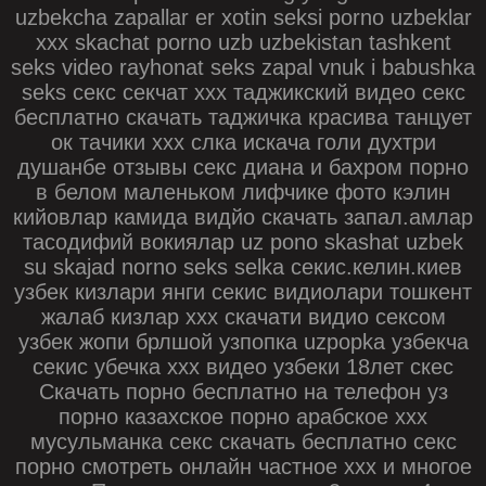
uzbekcha zapallar er xotin seksi porno uzbeklar
xxx skachat porno uzb uzbekistan tashkent
seks video rayhonat seks zapal vnuk i babushka
seks секс секчат ххх таджикский видео секс
бесплатно скачать таджичка красива танцует
ок тачики ххх слка искача голи духтри
душанбе отзывы секс диана и бахром порно
в белом маленьком лифчике фото кэлин
кийовлар камида видйо скачать запал.амлар
тасодифий вокиялар uz pono skashat uzbek
su skajad norno seks selka секис.келин.киев
узбек кизлари янги секис видиолари тошкент
жалаб кизлар ххх скачати видио сексом
узбек жопи брлшой узпопка uzpopka узбекча
секис убечка ххх видео узбеки 18лет скес
Скачать порно бесплатно на телефон уз
порно казахское порно арабское ххх
мусульманка секс скачать бесплатно секс
порно смотреть онлайн частное ххх и многое