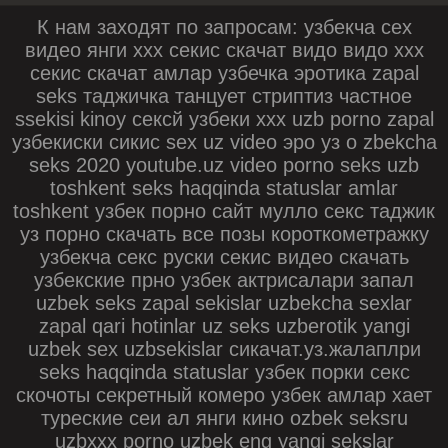
К нам заходят по запросам: узбекча сех
видео янги ххх секис скачат видо видо ххх
секис скачат амлар узбечка эротика zapal
seks таджичка танцует стриптиз частное
ssekisi kinoy сексй узбеки xxx uzb porno zapal
узбекиски сикис sex uz video эро уз o zbekcha
seks 2020 youtube.uz video porno seks uzb
toshkent seks haqqinda statuslar amlar
toshkent узбек порно сайт мулло секс таджик
уз порно скачать все позы короткометражку
узбекча секс руски секис видео скачать
узбекские прно узбек актрисалари запал
uzbek seks zapal sekislar uzbekcha sexlar
zapal qаri hotinlar uz seks uzberotik yangi
uzbek sex uzbsekislar сикачат.уз.жалаплри
seks haqqinda statuslar узбек порки секс
скочоты секретный комеро узбек амлар хает
туреские сеи ал янги кино ozbek seksru
uzbxxx porno uzbek eng yangi sekslar