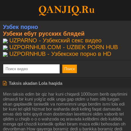
Узбек порно
Узбеки ебут русских блядей
UZPARNO - Узбекский секс видео
UZPORNHUB.COM - UZBEK PORN HUB
UZPORNHUB - Узбекское порно в HD
Taksis akadan Lola haqida
Men taksis edim bir qiz har kuni chiqardi 1000som berib qaytimini
olmasdi bir kuni yolg'iz edik unga gap otdim u ham olib turgan
ekan gaplawdik taniwdik va nomerimni unga berdim ismi lola edi
bir kuni tel qildi hizmat bor waharda dedi keling faqat damasda
emas deb telni qoydi men dostimdan lasettisini oldim vaborib tel
qildim u chiqib o o o wahzoda oq aravada kelibdimi deb kuldida
menga qol chozdi koriwdik qollari biram maza ediki behosdan oh
devoribman How qayerga boramiz dedi u bankka boramiz dedi