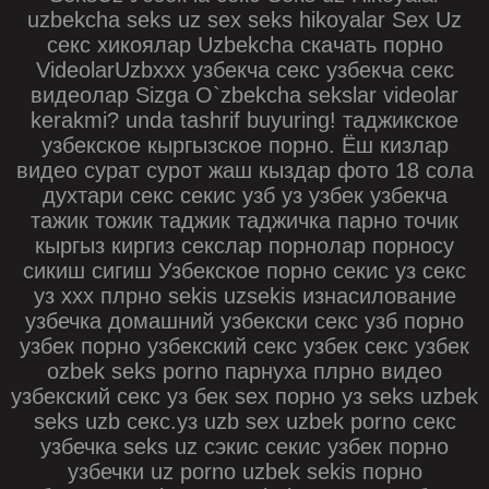
uzbekcha seks uz sex seks hikoyalar Sex Uz
секс хикоялар Uzbekcha скачать порно
VideolarUzbxxx узбекча секс узбекча секс
видеолар Sizga O`zbekcha sekslar videolar
kerakmi? unda tashrif buyuring! таджикское
узбекское кыргызское порно. Ёш кизлар
видео сурат сурот жаш кыздар фото 18 сола
духтари секс секис узб уз узбек узбекча
тажик тожик таджик таджичка парно точик
кыргыз киргиз секслар порнолар порносу
сикиш сигиш Узбекское порно секис уз секс
уз xxx плрно sekis uzsekis изнасилование
узбечка домашний узбекски секс узб порно
узбек порно узбекский секс узбек секс узбек
ozbek seks porno парнуха плрно видео
узбекский секс уз бек sex порно уз seks uzbek
seks uzb секс.уз uzb sex uzbek porno секс
узбечка seks uz сэкис секис узбек порно
узбечки uz porno uzbek sekis порно