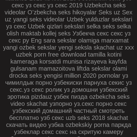
секс уз секс уз секс 2019 Uzbekcha seks
videolar O'zbekcha seks hikoyalar Seks uz Sex
uz yangi seks videolar Uzbek yulduzlar sekslari
уз секс Uzbek qizlari sekslari selka seks selka
olish maktab kollej seks Узбекча секс секс уз
секс ру Eng sara sekslar olamiga marxamat
yangi ozbek sekslar yengi seksla skachat uz xxx
uzbek porn free download tamilla kotini
kameraga korsatdi munisa rizayeva kayfda
gulsanam mamazoitova liftda sekslar olami
drocka seks yengisi million 2020 pornolar уз
чимилдык порно узбекиски парнуха секис уз
секс.уз секс ролик уз домошни узбекский
эротика pizdauz узбек пизда ozbekcha seks
video skachat узпорно уз.секс порно секс
узбекский домашний частный смотреть
бесплатно узб секс uzb seks 2018 skachat
скачать видео узбка ozbekskiy porna паркда
узбеклар секс секс на скритую камеру