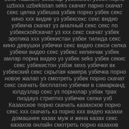
uzbxxx uzbekistan seks скачат парно скачат
секс целка узбешка узбек порно узбек секс
кино ххх видие уз узбексекс секс видио
узбекча скачат уз аналный секс секс по
узбекскойскачат уз ххх секс скачат узбек
эротика xxx узбекистан узбек тилида секс
кино девушки узбечки секс видео секси селка
узбеки видео секс узбекс келинчак узбек
амлар порна видео уз узбек seks узбек секис
секс узбекистон узбэк sexs узбечки вк
узбекский секс скрытая камера узбечка порно
новое жалап уз смотреть узбек порно скачат
секс скачать бесплатно узбечки в самарканд
юлдузлар секс уз порнолар узбак трах
пиздауз стриптиз узбечек селки узб
Казахское порно скачать казахское порно
секс ххх скачать кз порно ххх видео казахи
домашнее казах муж и жена казах секс
казахов онлайн смотреть порно казахов