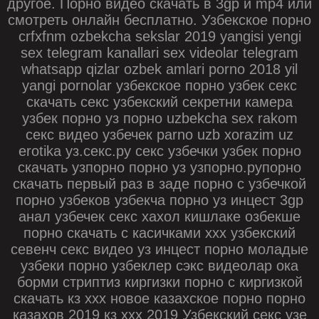
другое. Порно видео скачать в 3gp и mp4 или
смотреть онлайн бесплатно. Узбекское порно
crfxfnm ozbekcha sekslar 2019 yangisi yengi
sex telegram kanallari sex videolar telegram
whatsapp qizlar ozbek amlari porno 2018 yil
yangi pornolar узбекское порно узбек секс
скачать секс узбекский секретни камера
узбек порно уз порно uzbekcha sex rakom
секс видео узбечек parno uzb xorazim uz
erotika уз.секс.ру секс узбечки узбек порно
скачать узпорно порно уз узпорно.рупорно
скачать первый раз в заде порно с узбечкой
порно узбеков узбекча порно уз инцест 3gp
анал узбечек секс хахол кишлаке озбекше
порно скачать с касичками ххх узбекский
севенч секс видео уз инцест порно моладые
узбеки порно узбеклер сэкс видеолар ока
борми стриптиз киргизки порно с киргизкой
скачать кз ххх новое казахское порно порно
казахов 2019 кз ххх 2019 Узбекский секс узе