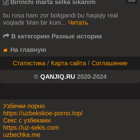
Birinchi marta selka sikanim
3058
bu rosa ham zor bokgandi bu haqiqiy real
voqiadir Man bir kuni...
Читать
В категорию
Разные истории
На главную
Статистика
/
Карта сайта
/
Соглашение
©
QANJIQ.RU
2020-2024
Узбечки порно
https://uzbekskoe-porno.top/
Секс с узбеками
https://uz-sekis.com
uzbechka.me