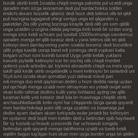
bordik ukirib ketdi 1soatda chiqdi menga paketda pul uzatdi unga
qaradim men sizga iwonaman dedi pul bardachokka soldim
endichi desam bozorlik qilamiz dedi hozir deb telimni olib tel qildi
puli hozirgina tugagandi ohirgi sentga unga tel qilgandim u
paketdan 2ta olib yuring bozorga kiraylik dedi olib uni som qildik
unga uzatdim u ozgina oldida paynetga kirib ketdi bir ozdan song
menga sms keldi ochsam pul tuwibdi 15000somunga savolomuz
qaradim menga tel qilib turasiz dedi u yana telimni olib tel qildi
kelinoyi owni damlayvering yarim soatda boramiz dedi bozorlikni
qilib yolga tuwdik uorqa band edi yonimga otirdi yupkasi kalta
bolgani uchun soni korinib turardi Uyga yetib keldik yuklarni
tuwurib joyladik kelinoyisi suv bn sochiq olib chiqdi menbet
qolimni yuvib artindim qiz kiyimini almawtirib chiqdi va meni uyga
taklif qildi kirdik otirib ovqatlandik u meni kelinoyisi bn taniwtirdi uni
91yil ismi ozoda ekan qomatlari yuzi dahwat misoli pari
edi.menga duo endi qaytaman dedim u hozir dedida narigi uydan
pul opchiqib menga uzatdi men olmayman wu yetadi ovqat wirin
ekan kelin rahmat dedimu kulib yana hohlasez ayting ow qilib
turaman kelib yeb ketasiz dedi lola bn mawinaga chiqdik otirib
anchasuhbatlawdik kelin oyisi har chiqqanda bizga qarab qoyardi
men bardachokdagi pulni olib unga uzatdim va buqanaqa pul
dedim ayam dadam akam turkiyada wular jonatdi biz kelinoyim
bn uydamiz dedi bopti men ketdim dedi u betimdan opib hayrlawdi
Bir oy koriwib uchrawib yuraverdik har uchrawub songida
betimdan opib qoyardi menga taklifnoma uzatdi va tuwib ketdi
oqidim bugun tug'ilgan kuni ekan men uyga bordim unga tel qildim