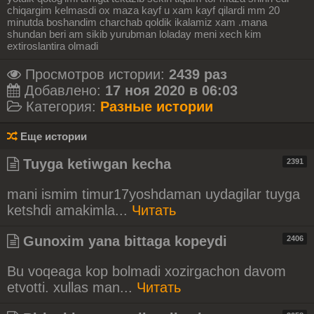
chiqargim kelmasdi ox maza kayf u xam kayf qilardi mm 20
minutda boshandim charchab qoldik ikalamiz xam .mana
shundan beri am sikib yurubman loladay meni xech kim
extiroslantira olmadi
Просмотров истории:
2439 раз
Добавлено:
17 ноя 2020 в 06:03
Категория:
Разные истории
Еще истории
Tuyga ketiwgan kecha
2391
mani ismim timur17yoshdaman uydagilar tuyga
ketshdi amakimla...
Читать
Gunoxim yana bittaga kopeydi
2406
Bu voqeaga kop bolmadi xozirgachon davom
etvotti. xullas man...
Читать