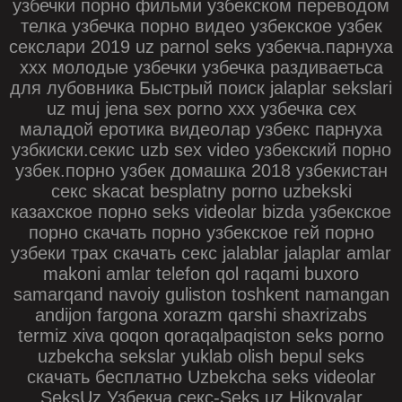
узбечки порно фильми узбекском переводом
телка узбечка порно видео узбекское узбек
секслари 2019 uz parnol seks узбекча.парнуха
xxx молодые узбечки узбечка раздиваетьса
для лубовника Быстрый поиск jalaplar sekslari
uz muj jena sex porno ххх узбечка сех
маладой еротика видеолар узбекс парнуха
узбкиски.секис uzb sex video узбекский порно
узбек.порно узбек домашка 2018 узбекистан
секс skacat besplatny porno uzbekski
казахское порно seks videolar bizda узбекское
порно скачать порно узбекское гей порно
узбеки трах скачать секс jalablar jalaplar amlar
makoni amlar telefon qol raqami buxoro
samarqand navoiy guliston toshkent namangan
andijon fargona xorazm qarshi shaxrizabs
termiz xiva qoqon qoraqalpaqiston seks porno
uzbekcha sekslar yuklab olish bepul seks
скачать бесплатно Uzbekcha seks videolar
SeksUz Узбекча секс-Seks uz Hikoyalar