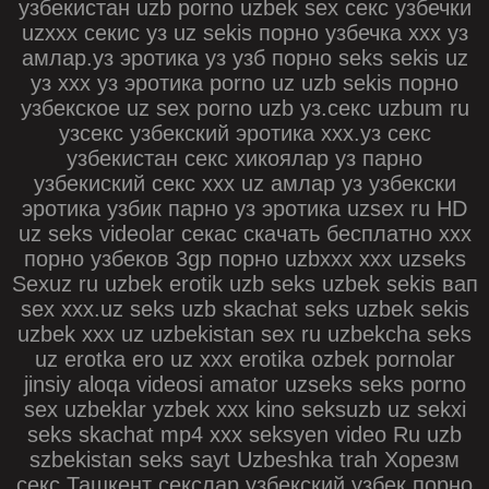
узбекистан uzb porno uzbek sex секс узбечки
uzxxx секис уз uz sekis порно узбечка ххх уз
амлар.уз эротика уз узб порно seks sekis uz
уз ххх уз эротика porno uz uzb sekis порно
узбекское uz sex porno uzb уз.секс uzbum ru
узсекс узбекский эротика ххх.уз секс
узбекистан секс хикоялар уз парно
узбекиский секс xxx uz амлар уз узбекски
эротика узбик парно уз эротика uzsex ru HD
uz seks videolar секас скачать бесплатно xxx
порно узбеков 3gp порно uzbxxx xxx uzseks
Sexuz ru uzbek erotik uzb seks uzbek sekis вап
sex xxx.uz seks uzb skachat seks uzbek sekis
uzbek xxx uz uzbekistan sex ru uzbekcha seks
uz erotka ero uz xxx erotika ozbek pornolar
jinsiy aloqa videosi amator uzseks seks porno
sex uzbeklar yzbek xxx kino seksuzb uz sekxi
seks skachat mp4 xxx seksyen video Ru uzb
szbekistan seks sayt Uzbeshka trah Хорезм
секс Ташкент секслар узбекский узбек порно