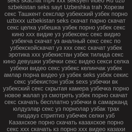
seks skachat mp4 xxx seksyen video Ru uzb
szbekistan seks sayt Uzbeshka trah Хорезм
секс Ташкент секслар узбекский узбек порно
uzbxxx uzbekistan seks скачат парно скачат
секс целка узбешка узбек порно узбек секс
кино ххх видие уз узбексекс секс видио
узбекча скачат уз аналный секс секс по
узбекскойскачат уз ххх секс скачат узбек
эротика xxx узбекистан узбек тилида секс
кино девушки узбечки секс видео секси селка
узбеки видео секс узбекс келинчак узбек
амлар порна видео уз узбек seks узбек секис
секс узбекистон узбэк sexs узбечки вк
узбекский секс скрытая камера узбечка порно
новое жалап уз смотреть узбек порно скачат
секс скачать бесплатно узбечки в самарканд
юлдузлар секс уз порнолар узбак трах
пиздауз стриптиз узбечек селки узб
Казахское порно скачать казахское порно
секс ххх скачать кз порно ххх видео казахи