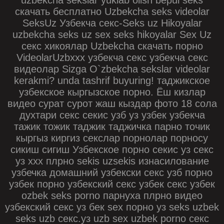
uzbekcha sekslar yuklab olish bepul seks
скачать бесплатно Uzbekcha seks videolar
SeksUz Узбекча секс-Seks uz Hikoyalar
uzbekcha seks uz sex seks hikoyalar Sex Uz
секс хикоялар Uzbekcha скачать порно
VideolarUzbxxx узбекча секс узбекча секс
видеолар Sizga O`zbekcha sekslar videolar
kerakmi? unda tashrif buyuring! таджикское
узбекское кыргызское порно. Ёш кизлар
видео сурат сурот жаш кыздар фото 18 сола
духтари секс секис узб уз узбек узбекча
тажик тожик таджик таджичка парно точик
кыргыз киргиз секслар порнолар порносу
сикиш сигиш Узбекское порно секис уз секс
уз xxx плрно sekis uzsekis изнасилование
узбечка домашний узбекски секс узб порно
узбек порно узбекский секс узбек секс узбек
ozbek seks porno парнуха плрно видео
узбекский секс уз бек sex порно уз seks uzbek
seks uzb секс.уз uzb sex uzbek porno секс