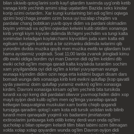
bilan sikiwib qotog'larini sorib kayf qilardim tuwimda uyg'onib ketib
vanaga kirib yechinib amimi silap uqalardim Bazida seks kinolar
korip ozimi ovtardim. Xar kungi kunlarining biri edi og'limi oqiwga
qizimi bog'chaga jonatim ozim bosa uyi tozalap chiqdim va
pardalar chang bobtikan yuvib qoye didim va pardani ololmadim
boyim yetmadi va og'limi oqiwdan kelwini kutib otirdim xonamga
kirib yengli kiym kiyvole didimda lifchigmi yechdim va tungi kalta
sonimdan keladigan koylakchami kiyvoldim juda xam kalta edi
egilsam tursigim korinardi a bir ozimanku didimda iwlarimi qib
yurordim dvdda muzika qoyib men muzika ewtib iw qilardam buni
hama ayolarmiz yoqtiradi. Soat 11;00 larda zvanok jiringladi kimu
dib ewiki oldiga bordim oyi man Davron didi og'lim keldimi dib
ewiki ochdi og'lim menga qaradi kalta koylakda turardim sochim
xam yoyilgandida oyi didi og'lim a kirlari yuvyapman wunga
wunaqa kiyindim didim ozin nega erta keldimi bugun disam dars
bomadi wunga deb xonasiga kirib keti ewikni quluflap (kop qavatli
uyda yawimiz doim quluflap yuramiz ewikni) og'limi xonasiga
kirdim. Davroni xonasiga kirsam og'lim yechinb bita tursikda
turardi xa oyi keng didi pardalari oliwvor yuvmoqchidim didm xop
mayli oyijon dedi kulib og'lim men og'limga yaxwilap qaradi
keliwgan baquvatgina muskulari xam bortib chiqib qogandi
tursigiga qaradim qotog'i xam kota edi tursik ustidan iwib bilinb
turardi meni qanaqadir yoqimli xis badanimi jimirlatvordi
extiroslarim junbuwga keb otilib ketey derdi wun onda og'limi
qucholap u bilan opiwgim kelardi tilim bilan labimi ozim bilmagan
xolda xolap xolap qoyardim wunda og'lim Davron oyijon didi