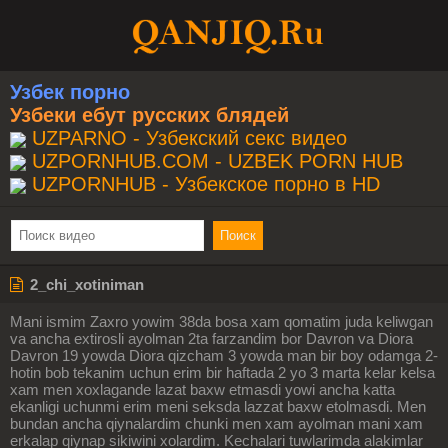
Узбек порно
Узбеки ебут русских блядей
UZPARNO - Узбекский секс видео
UZPORNHUB.COM - UZBEK PORN HUB
UZPORNHUB - Узбекское порно в HD
2_chi_xotiniman
Mani ismim Zaxro yowim 38da bosa xam qomatim juda keliwgan
va ancha extirosli ayolman 2ta farzandim bor Davron va Diora
Davron 19 yowda Diora qizcham 3 yowda man bir boy odamga 2-
hotin bob tekanim uchun erim bir haftada 2 yo 3 marta kelar kelsa
xam men xoxlagande lazat baxw etmasdi yowi ancha katta
ekanligi uchunmi erim meni seksda lazzat baxw etolmasdi. Men
bundan ancha qiynalardim chunki men xam ayolman mani xam
erkalap qiynap sikiwini xolardim. Kechalari tuwlarimda alakimlar