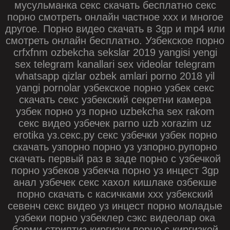
мусульманка секс скачать бесплатно секс
порно смотреть онлайн частное ххх и многое
другое. Порно видео скачать в 3gp и mp4 или
смотреть онлайн бесплатно. Узбекское порно
crfxfnm ozbekcha sekslar 2019 yangisi yengi
sex telegram kanallari sex videolar telegram
whatsapp qizlar ozbek amlari porno 2018 yil
yangi pornolar узбекское порно узбек секс
скачать секс узбекский секретни камера
узбек порно уз порно uzbekcha sex rakom
секс видео узбечек parno uzb xorazim uz
erotika уз.секс.ру секс узбечки узбек порно
скачать узпорно порно уз узпорно.рупорно
скачать первый раз в заде порно с узбечкой
порно узбеков узбекча порно уз инцест 3gp
анал узбечек секс хахол кишлаке озбекше
порно скачать с касичками ххх узбекский
севенч секс видео уз инцест порно моладые
узбеки порно узбеклер сэкс видеолар ока
борми стриптиз киргизки порно с киргизкой