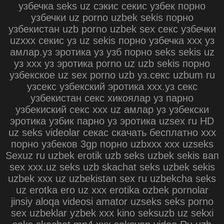
узбечка seks uz сэкис секис узбек порно
узбечки uz porno uzbek sekis порно
узбекистан uzb porno uzbek sex секс узбечки
uzxxx секис уз uz sekis порно узбечка ххх уз
амлар.уз эротика уз узб порно seks sekis uz
уз ххх уз эротика porno uz uzb sekis порно
узбекское uz sex porno uzb уз.секс uzbum ru
узсекс узбекский эротика ххх.уз секс
узбекистан секс хикоялар уз парно
узбекиский секс xxx uz амлар уз узбекски
эротика узбик парно уз эротика uzsex ru HD
uz seks videolar секас скачать бесплатно xxx
порно узбеков 3gp порно uzbxxx xxx uzseks
Sexuz ru uzbek erotik uzb seks uzbek sekis вап
sex xxx.uz seks uzb skachat seks uzbek sekis
uzbek xxx uz uzbekistan sex ru uzbekcha seks
uz erotka ero uz xxx erotika ozbek pornolar
jinsiy aloqa videosi amator uzseks seks porno
sex uzbeklar yzbek xxx kino seksuzb uz sekxi