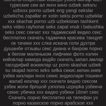
туреские сеи ал янги кино ozbek seksru
uzbxxx porno uzbek eng yangi sekslar
uzbekcha zapallar er xotin seksi porno uzbeklar
xxx skachat porno uzb uzbekistan tashkent
seks video rayhonat seks zapal vnuk i babushka
seks секс секчат ххх таджикский видео секс
бесплатно скачать таджичка красива танцует
ок тачики ххх слка искача голи духтри
душанбе отзывы секс диана и бахром порно
в белом маленьком лифчике фото кэлин
кийовлар камида видйо скачать запал.амлар
тасодифий вокиялар uz pono skashat uzbek
su skajad norno seks selka секис.келин.киев
узбек кизлари янги секис видиолари тошкент
жалаб кизлар ххх скачати видио сексом
узбек жопи брлшой узпопка uzpopka узбекча
секис убечка ххх видео узбеки 18лет скес
Скачать порно бесплатно на телефон уз
порно казахское порно арабское ххх