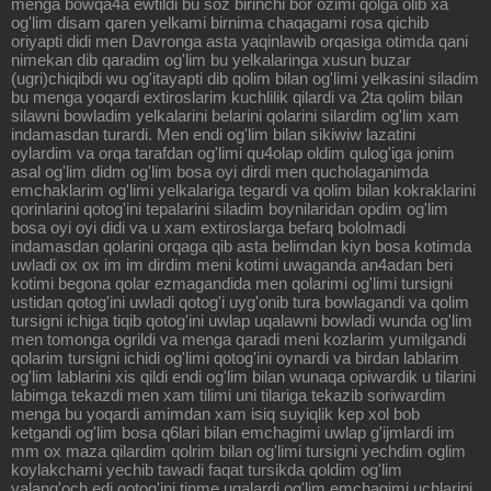
menga bowqa4a ewtildi bu soz birinchi bor ozimi qolga olib xa
og'lim disam qaren yelkami birnima chaqagami rosa qichib
oriyapti didi men Davronga asta yaqinlawib orqasiga otimda qani
nimekan dib qaradim og'lim bu yelkalaringa xusun buzar
(ugri)chiqibdi wu og'itayapti dib qolim bilan og'limi yelkasini siladim
bu menga yoqardi extiroslarim kuchlilik qilardi va 2ta qolim bilan
silawni bowladim yelkalarini belarini qolarini silardim og'lim xam
indamasdan turardi. Men endi og'lim bilan sikiwiw lazatini
oylardim va orqa tarafdan og'limi qu4olap oldim qulog'iga jonim
asal og'lim didm og'lim bosa oyi dirdi men qucholaganimda
emchaklarim og'limi yelkalariga tegardi va qolim bilan kokraklarini
qorinlarini qotog'ini tepalarini siladim boynilaridan opdim og'lim
bosa oyi oyi didi va u xam extiroslarga befarq bololmadi
indamasdan qolarini orqaga qib asta belimdan kiyn bosa kotimda
uwladi ox ox im im dirdim meni kotimi uwaganda an4adan beri
kotimi begona qolar ezmagandida men qolarimi og'limi tursigni
ustidan qotog'ini uwladi qotog'i uyg'onib tura bowlagandi va qolim
tursigni ichiga tiqib qotog'ini uwlap uqalawni bowladi wunda og'lim
men tomonga ogrildi va menga qaradi meni kozlarim yumilgandi
qolarim tursigni ichidi og'limi qotog'ini oynardi va birdan lablarim
og'lim lablarini xis qildi endi og'lim bilan wunaqa opiwardik u tilarini
labimga tekazdi men xam tilimi uni tilariga tekazib soriwardim
menga bu yoqardi amimdan xam isiq suyiqlik kep xol bob
ketgandi og'lim bosa q6lari bilan emchagimi uwlap g'ijmlardi im
mm ox maza qilardim qolrim bilan og'limi tursigni yechdim oglim
koylakchami yechib tawadi faqat tursikda qoldim og'lim
yalang'och edi qotog'ini tinme uqalardi og'lim emchagimi uchlarini