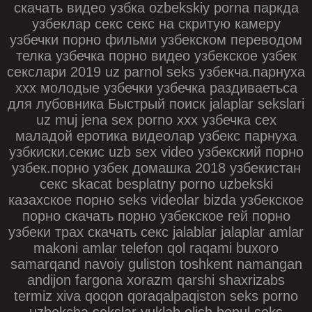
скачать видео узбка ozbekskiy porna паркда
узбеклар секс секс на скритую камеру
узбечки порно фильми узбекском переводом
телка узбечка порно видео узбекское узбек
секслари 2019 uz parnol seks узбекча.парнуха
xxx молодые узбечки узбечка раздиваетьса
для лубовника Быстрый поиск jalaplar sekslari
uz muj jena sex porno ххх узбечка сех
маладой еротика видеолар узбекс парнуха
узбкиски.секис uzb sex video узбекский порно
узбек.порно узбек домашка 2018 узбекистан
секс skacat besplatny porno uzbekski
казахское порно seks videolar bizda узбекское
порно скачать порно узбекское гей порно
узбеки трах скачать секс jalablar jalaplar amlar
makoni amlar telefon qol raqami buxoro
samarqand navoiy guliston toshkent namangan
andijon fargona xorazm qarshi shaxrizabs
termiz xiva qoqon qoraqalpaqiston seks porno