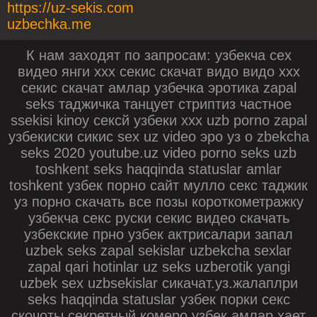
https://uz-sekis.com
uzbechka.me
К нам заходят по запросам: узбекча сех
видео янги ххх секис скачат видо видо ххх
секис скачат амлар узбечка эротика zapal
seks таджичка танцует стриптиз частное
ssekisi kinoy сексй узбеки xxx uzb porno zapal
узбекиски сикис sex uz video эро уз o zbekcha
seks 2020 youtube.uz video porno seks uzb
toshkent seks haqqinda statuslar amlar
toshkent узбек порно сайт мулло секс таджик
уз порно скачать все позы короткометражку
узбекча секс руски секис видео скачать
узбекские прно узбек актрисалари запал
uzbek seks zapal sekislar uzbekcha sexlar
zapal qаri hotinlar uz seks uzberotik yangi
uzbek sex uzbsekislar сикачат.уз.жалаплри
seks haqqinda statuslar узбек порки секс
скочоты секретный комеро узбек амлар хает