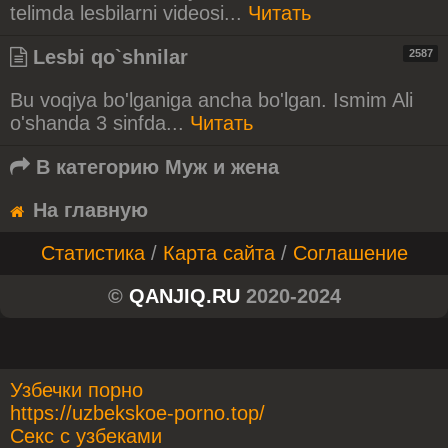
telimda lesbilarni videosi...
Читать
Lesbi qo`shnilar
2587
Bu voqiya bo'lganiga ancha bo'lgan. Ismim Ali
o'shanda 3 sinfda...
Читать
В категорию
Муж и жена
На главную
Статистика
/
Карта сайта
/
Соглашение
©
QANJIQ.RU
2020-2024
Узбечки порно
https://uzbekskoe-porno.top/
Секс с узбеками