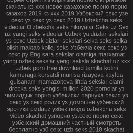
скачать кз ххх новое казахское порно порно
казахов 2019 кз ххх 2019 Узбекский секс узе
секс уз секс уз секс 2019 Uzbekcha seks
videolar O'zbekcha seks hikoyalar Seks uz Sex
uz yangi seks videolar Uzbek yulduzlar sekslari
уз секс Uzbek qizlari sekslari selka seks selka
olish maktab kollej seks Узбекча секс секс уз
секс ру Eng sara sekslar olamiga marxamat
yangi ozbek sekslar yengi seksla skachat uz xxx
uzbek porn free download tamilla kotini
kameraga korsatdi munisa rizayeva kayfda
gulsanam mamazoitova liftda sekslar olami
drocka seks yengisi million 2020 pornolar уз
чимилдык порно узбекиски парнуха секис уз
секс.уз секс ролик уз домошни узбекский
эротика pizdauz узбек пизда ozbekcha seks
video skachat узпорно уз.секс порно секс
узбекский домашний частный смотреть
бесплатно узб секс uzb seks 2018 skachat