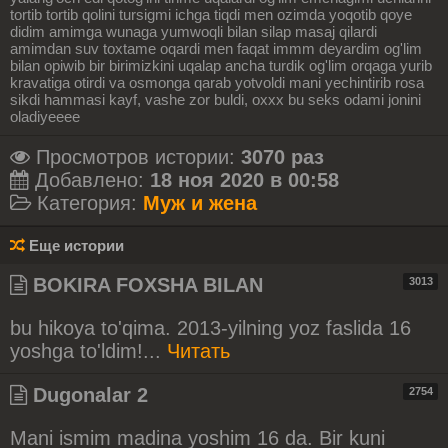
tortib tortib qolini tursigmi ichga tiqdi men ozimda yoqotib qoye
didim amimga wunaga yumwoqli bilan silap masaj qilardi
amimdan suv toxtame oqardi men faqat immm deyardim og'lim
bilan opiwib bir birimizkini uqalap ancha turdik og'lim orqaga yurib
kravatiga otirdi va osmonga qarab yotvoldi mani yechintirib rosa
sikdi hammasi kayf, vashe zor buldi, oxxx bu seks odami jonini
oladiyeeee
Просмотров истории:
3070 раз
Добавлено:
18 ноя 2020 в 00:58
Категория:
Муж и жена
Еще истории
BOKIRA FOXSHA BILAN
3013
bu hikoya to'qima. 2013-yilning yoz faslida 16
yoshga to'ldim!...
Читать
Dugonalar 2
2754
Mani ismim madina yoshim 16 da. Bir kuni