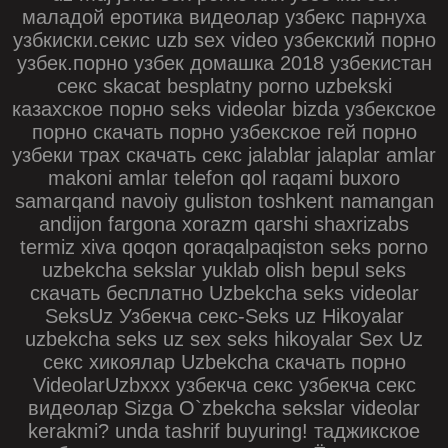
маладой еротика видеолар узбекс парнуха
узбкиски.секис uzb sex video узбекский порно
узбек.порно узбек домашка 2018 узбекистан
секс skacat besplatny porno uzbekski
казахское порно seks videolar bizda узбекское
порно скачать порно узбекское гей порно
узбеки трах скачать секс jalablar jalaplar amlar
makoni amlar telefon qol raqami buxoro
samarqand navoiy guliston toshkent namangan
andijon fargona xorazm qarshi shaxrizabs
termiz xiva qoqon qoraqalpaqiston seks porno
uzbekcha sekslar yuklab olish bepul seks
скачать бесплатно Uzbekcha seks videolar
SeksUz Узбекча секс-Seks uz Hikoyalar
uzbekcha seks uz sex seks hikoyalar Sex Uz
секс хикоялар Uzbekcha скачать порно
VideolarUzbxxx узбекча секс узбекча секс
видеолар Sizga O`zbekcha sekslar videolar
kerakmi? unda tashrif buyuring! таджикское