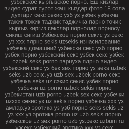
узбекское кыргызское порно. Ёш кизлар
видео сурат сурот жаш кыздар фото 18 сола
духтари секс секис узб уз узбек узбекча
тажик тожик таджик таджичка парно точик
кыргыз киргиз секслар порнолар порносу
сикиш сигиш Узбекское порно секис уз секс
уз xxx плрно sekis uzsekis изнасилование
узбечка домашний узбекски секс узб порно
узбек порно узбекский секс узбек секс узбек
ozbek seks porno парнуха плрно видео
узбекский секс уз бек sex порно уз seks uzbek
seks uzb секс.уз uzb sex uzbek porno секс
узбечка seks uz сэкис секис узбек порно
узбечки uz porno uzbek sekis порно
узбекистан uzb porno uzbek sex секс узбечки
uzxxx секис уз uz sekis порно узбечка ххх уз
амлар.уз эротика уз узб порно seks sekis uz
уз ххх уз эротика porno uz uzb sekis порно
узбекское uz sex porno uzb уз.секс uzbum ru
узсекс узбекский эротика ххх.уз секс