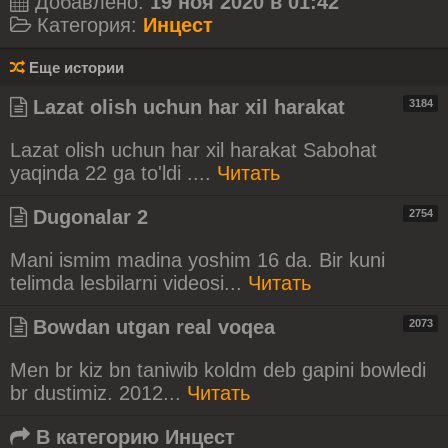
Добавлено:
19 ноя 2020 в 01:42
Категория:
Инцест
Еще истории
Lazat olish uchun har xil harakat
3184
Lazat olish uchun har xil harakat Sabohat
yaqinda 22 ga to'ldi ....
Читать
Dugonalar 2
2754
Mani ismim madina yoshim 16 da. Bir kuni
telimda lesbilarni videosi...
Читать
Bowdan utgan real voqea
2073
Men br kiz bn taniwib koldm deb gapini bowledi
br dustimiz. 2012...
Читать
В категорию
Инцест