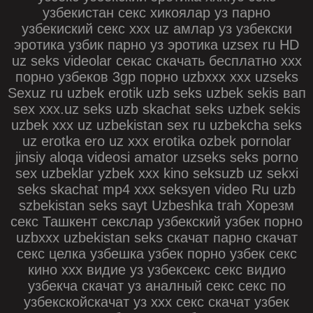
узбекистан секс хикоялар уз парно
узбекиский секс xxx uz амлар уз узбекски
эротика узбик парно уз эротика uzsex ru HD
uz seks videolar секас скачать бесплатно xxx
порно узбеков 3gp порно uzbxxx xxx uzseks
Sexuz ru uzbek erotik uzb seks uzbek sekis вап
sex xxx.uz seks uzb skachat seks uzbek sekis
uzbek xxx uz uzbekistan sex ru uzbekcha seks
uz erotka ero uz xxx erotika ozbek pornolar
jinsiy aloqa videosi amator uzseks seks porno
sex uzbeklar yzbek xxx kino seksuzb uz sekxi
seks skachat mp4 xxx seksyen video Ru uzb
szbekistan seks sayt Uzbeshka trah Хорезм
секс Ташкент секслар узбекский узбек порно
uzbxxx uzbekistan seks скачат парно скачат
секс целка узбешка узбек порно узбек секс
кино ххх видие уз узбексекс секс видио
узбекча скачат уз аналный секс секс по
узбекскойскачат уз ххх секс скачат узбек