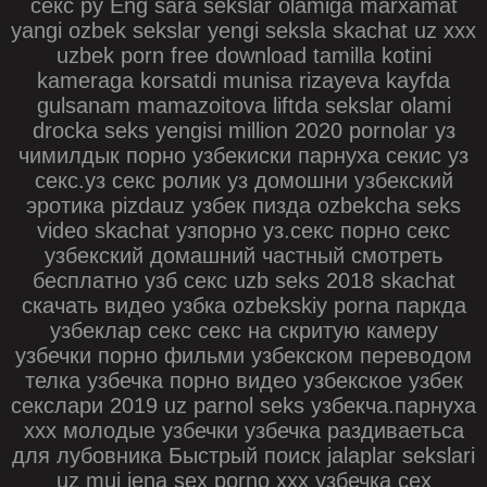
секс ру Eng sara sekslar olamiga marxamat
yangi ozbek sekslar yengi seksla skachat uz xxx
uzbek porn free download tamilla kotini
kameraga korsatdi munisa rizayeva kayfda
gulsanam mamazoitova liftda sekslar olami
drocka seks yengisi million 2020 pornolar уз
чимилдык порно узбекиски парнуха секис уз
секс.уз секс ролик уз домошни узбекский
эротика pizdauz узбек пизда ozbekcha seks
video skachat узпорно уз.секс порно секс
узбекский домашний частный смотреть
бесплатно узб секс uzb seks 2018 skachat
скачать видео узбка ozbekskiy porna паркда
узбеклар секс секс на скритую камеру
узбечки порно фильми узбекском переводом
телка узбечка порно видео узбекское узбек
секслари 2019 uz parnol seks узбекча.парнуха
xxx молодые узбечки узбечка раздиваетьса
для лубовника Быстрый поиск jalaplar sekslari
uz muj jena sex porno ххх узбечка сех