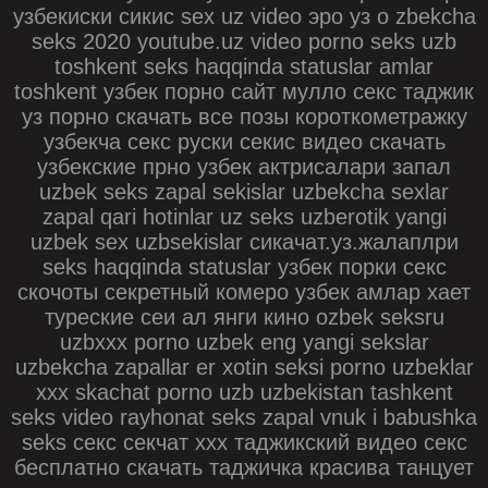
узбекиски сикис sex uz video эро уз o zbekcha
seks 2020 youtube.uz video porno seks uzb
toshkent seks haqqinda statuslar amlar
toshkent узбек порно сайт мулло секс таджик
уз порно скачать все позы короткометражку
узбекча секс руски секис видео скачать
узбекские прно узбек актрисалари запал
uzbek seks zapal sekislar uzbekcha sexlar
zapal qаri hotinlar uz seks uzberotik yangi
uzbek sex uzbsekislar сикачат.уз.жалаплри
seks haqqinda statuslar узбек порки секс
скочоты секретный комеро узбек амлар хает
туреские сеи ал янги кино ozbek seksru
uzbxxx porno uzbek eng yangi sekslar
uzbekcha zapallar er xotin seksi porno uzbeklar
xxx skachat porno uzb uzbekistan tashkent
seks video rayhonat seks zapal vnuk i babushka
seks секс секчат ххх таджикский видео секс
бесплатно скачать таджичка красива танцует