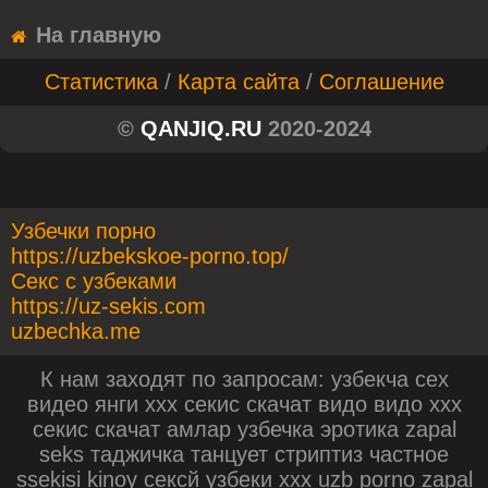
На главную
Статистика
/
Карта сайта
/
Соглашение
©
QANJIQ.RU
2020-2024
Узбечки порно
https://uzbekskoe-porno.top/
Секс с узбеками
https://uz-sekis.com
uzbechka.me
К нам заходят по запросам: узбекча сех
видео янги ххх секис скачат видо видо ххх
секис скачат амлар узбечка эротика zapal
seks таджичка танцует стриптиз частное
ssekisi kinoy сексй узбеки xxx uzb porno zapal