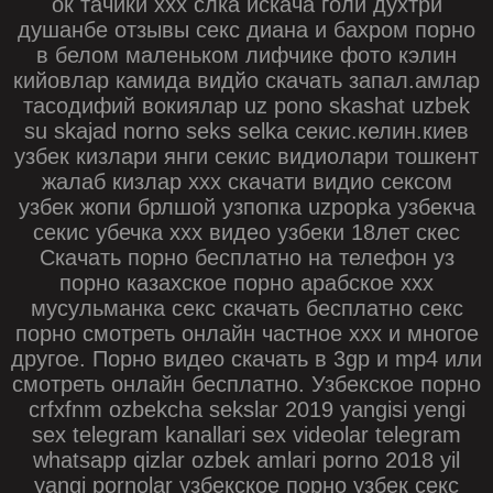
ок тачики ххх слка искача голи духтри
душанбе отзывы секс диана и бахром порно
в белом маленьком лифчике фото кэлин
кийовлар камида видйо скачать запал.амлар
тасодифий вокиялар uz pono skashat uzbek
su skajad norno seks selka секис.келин.киев
узбек кизлари янги секис видиолари тошкент
жалаб кизлар ххх скачати видио сексом
узбек жопи брлшой узпопка uzpopka узбекча
секис убечка ххх видео узбеки 18лет скес
Скачать порно бесплатно на телефон уз
порно казахское порно арабское ххх
мусульманка секс скачать бесплатно секс
порно смотреть онлайн частное ххх и многое
другое. Порно видео скачать в 3gp и mp4 или
смотреть онлайн бесплатно. Узбекское порно
crfxfnm ozbekcha sekslar 2019 yangisi yengi
sex telegram kanallari sex videolar telegram
whatsapp qizlar ozbek amlari porno 2018 yil
yangi pornolar узбекское порно узбек секс