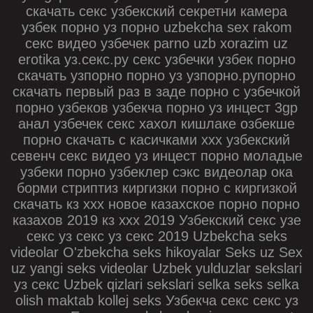
скачать секс узбекский секретни камера
узбек порно уз порно uzbekcha sex rakom
секс видео узбечек parno uzb xorazim uz
erotika уз.секс.ру секс узбечки узбек порно
скачать узпорно порно уз узпорно.рупорно
скачать первый раз в заде порно с узбечкой
порно узбеков узбекча порно уз инцест 3gp
анал узбечек секс хахол кишлаке озбекше
порно скачать с касичками ххх узбекский
севенч секс видео уз инцест порно моладые
узбеки порно узбеклер сэкс видеолар ока
борми стриптиз киргизки порно с киргизкой
скачать кз ххх новое казахское порно порно
казахов 2019 кз ххх 2019 Узбекский секс узе
секс уз секс уз секс 2019 Uzbekcha seks
videolar O'zbekcha seks hikoyalar Seks uz Sex
uz yangi seks videolar Uzbek yulduzlar sekslari
уз секс Uzbek qizlari sekslari selka seks selka
olish maktab kollej seks Узбекча секс секс уз